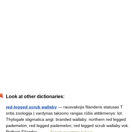
Look at other dictionaries:
red-legged scrub wallaby
— rausvakojis filanderis statusas T
sritis zoologija | vardynas taksono rangas rūšis atitikmenys: lot.
Thylogale stigmatica angl. branded wallaby; northern red legged
pademelon; red legged pademelon; red legged scrub wallaby vok.
Rotbein Filander… …