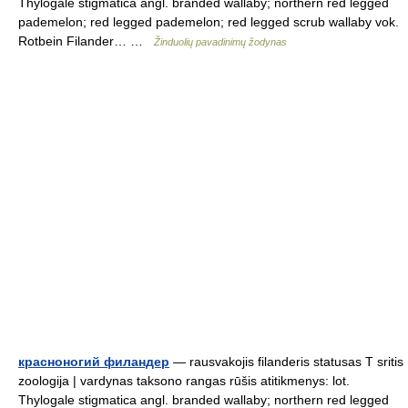
Thylogale stigmatica angl. branded wallaby; northern red legged
pademelon; red legged pademelon; red legged scrub wallaby vok.
Rotbein Filander… …
Žinduolių pavadinimų žodynas
красноногий филандер
— rausvakojis filanderis statusas T sritis
zoologija | vardynas taksono rangas rūšis atitikmenys: lot.
Thylogale stigmatica angl. branded wallaby; northern red legged