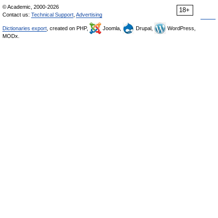
© Academic, 2000-2026
18+
Contact us:
Technical Support
,
Advertising
Dictionaries export
, created on PHP,
Joomla,
Drupal,
WordPress,
MODx.