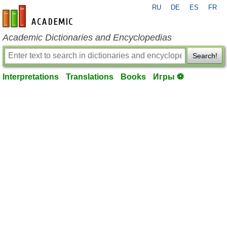
RU
DE
ES
FR
en-academic.com
Academic Dictionaries and Encyclopedias
Search!
Interpretations
Translations
Books
Игры ⚽