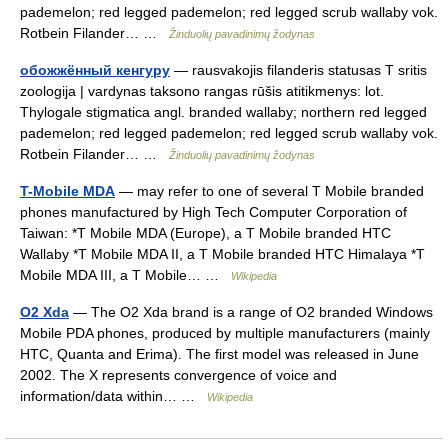
pademelon; red legged pademelon; red legged scrub wallaby vok.
Rotbein Filander… …
Žinduolių pavadinimų žodynas
обожжённый кенгуру
— rausvakojis filanderis statusas T sritis
zoologija | vardynas taksono rangas rūšis atitikmenys: lot.
Thylogale stigmatica angl. branded wallaby; northern red legged
pademelon; red legged pademelon; red legged scrub wallaby vok.
Rotbein Filander… …
Žinduolių pavadinimų žodynas
T-Mobile MDA
— may refer to one of several T Mobile branded
phones manufactured by High Tech Computer Corporation of
Taiwan: *T Mobile MDA (Europe), a T Mobile branded HTC
Wallaby *T Mobile MDA II, a T Mobile branded HTC Himalaya *T
Mobile MDA III, a T Mobile… …
Wikipedia
O2 Xda
— The O2 Xda brand is a range of O2 branded Windows
Mobile PDA phones, produced by multiple manufacturers (mainly
HTC, Quanta and Erima). The first model was released in June
2002. The X represents convergence of voice and
information/data within… …
Wikipedia