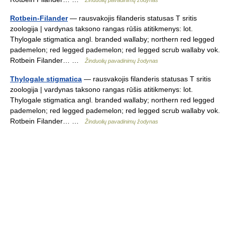
Žinduolių pavadinimų žodynas
Rotbein-Filander
— rausvakojis filanderis statusas T sritis
zoologija | vardynas taksono rangas rūšis atitikmenys: lot.
Thylogale stigmatica angl. branded wallaby; northern red legged
pademelon; red legged pademelon; red legged scrub wallaby vok.
Rotbein Filander… …
Žinduolių pavadinimų žodynas
Thylogale stigmatica
— rausvakojis filanderis statusas T sritis
zoologija | vardynas taksono rangas rūšis atitikmenys: lot.
Thylogale stigmatica angl. branded wallaby; northern red legged
pademelon; red legged pademelon; red legged scrub wallaby vok.
Rotbein Filander… …
Žinduolių pavadinimų žodynas