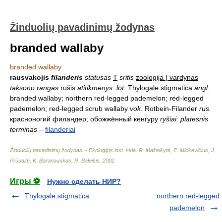
Žinduolių pavadinimų žodynas
branded wallaby
branded wallaby
rausvakojis
filanderis
statusas
T
sritis
zoologija | vardynas
taksono rangas
rūšis
atitikmenys
:
lot.
Thylogale stigmatica
angl.
branded wallaby; northern red-legged pademelon; red-legged
pademelon; red-legged scrub wallaby
vok.
Rotbein-Filander
rus.
красноногий филандер; обожжённый кенгуру
ryšiai
:
platesnis
terminas
–
filanderiai
Žinduolių pavadinimų žodynas. - Ekologijos inst. l-kla
.
R. Mažeikytė, E. Mickevičius, J.
Prūsaitė, K. Baranauskas, R. Baleišis
.
2002
.
Игры ⚽
Нужно сделать НИР?
Thylogale stigmatica
northern red-legged
pademelon