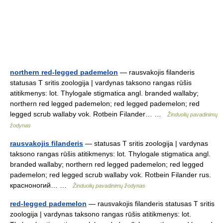
northern red-legged pademelon
— rausvakojis filanderis
statusas T sritis zoologija | vardynas taksono rangas rūšis
atitikmenys: lot. Thylogale stigmatica angl. branded wallaby;
northern red legged pademelon; red legged pademelon; red
legged scrub wallaby vok. Rotbein Filander… …
Žinduolių pavadinimų
žodynas
rausvakojis filanderis
— statusas T sritis zoologija | vardynas
taksono rangas rūšis atitikmenys: lot. Thylogale stigmatica angl.
branded wallaby; northern red legged pademelon; red legged
pademelon; red legged scrub wallaby vok. Rotbein Filander rus.
красноногий… …
Žinduolių pavadinimų žodynas
red-legged pademelon
— rausvakojis filanderis statusas T sritis
zoologija | vardynas taksono rangas rūšis atitikmenys: lot.